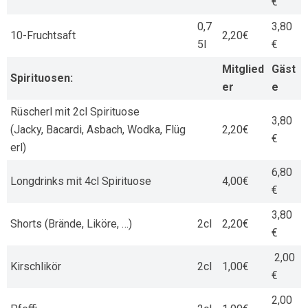
€
0,7
3,80
10-Fruchtsaft
2,20€
5l
€
Mitglied
Gäst
Spirituosen:
er
e
Rüscherl mit 2cl Spirituose
3,80
(Jacky, Bacardi, Asbach, Wodka, Flüg
2,20€
€
erl)
6,80
Longdrinks mit 4cl Spirituose
4,00€
€
3,80
Shorts (Brände, Liköre, …)
2cl
2,20€
€
2,00
Kirschlikör
2cl
1,00€
€
2,00