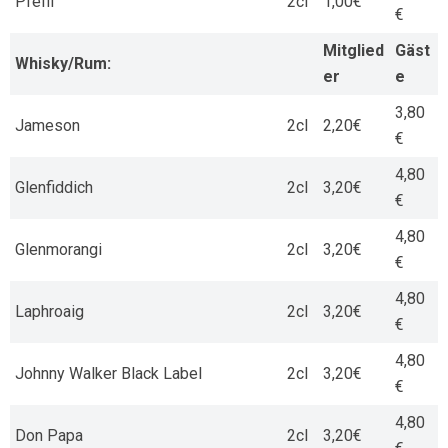
Pfeffi
2cl
1,00€
€
Mitglied
Gäst
Whisky/Rum:
er
e
3,80
Jameson
2cl
2,20€
€
4,80
Glenfiddich
2cl
3,20€
€
4,80
Glenmorangi
2cl
3,20€
€
4,80
Laphroaig
2cl
3,20€
€
4,80
Johnny Walker Black Label
2cl
3,20€
€
4,80
Don Papa
2cl
3,20€