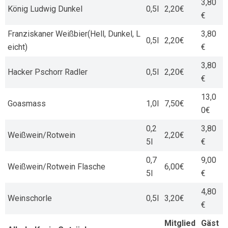
3,80
König Ludwig Dunkel
0,5l
2,20€
€
Franziskaner Weißbier(Hell, Dunkel, L
3,80
0,5l
2,20€
eicht)
€
3,80
Hacker Pschorr Radler
0,5l
2,20€
€
13,0
Goasmass
1,0l
7,50€
0€
0,2
3,80
Weißwein/Rotwein
2,20€
5l
€
0,7
9,00
Weißwein/Rotwein Flasche
6,00€
5l
€
4,80
Weinschorle
0,5l
3,20€
€
Mitglied
Gäst