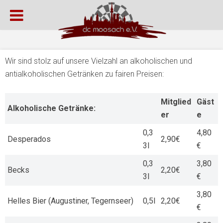
Wir sind stolz auf unsere Vielzahl an alkoholischen und
antialkoholischen Getränken zu fairen Preisen:
Mitglied
Gäst
Alkoholische Getränke:
er
e
0,3
4,80
Desperados
2,90€
3l
€
0,3
3,80
Becks
2,20€
3l
€
3,80
Helles Bier (Augustiner, Tegernseer)
0,5l
2,20€
€