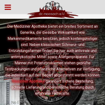
Die Mediziner Apotheke bietet ein breites Sortiment an
Generika, die dieselbe Wirksamkeit wie
Markenmedikamente besitzen, jedoch kostengünstiger
sind. Neben klassischen Schmerz- und
Entzündungsfarmen finden Sie hier auch antivirale und
antimykotische Mittel sowie Allergenpräparate. Für
Männer mit Potenzproblemen stehen geprüfte
Testpackungen und pflanzliche Alternativen zur Verfügung,
die individuell auf den Bedarf abgestimmt werden können.
Mediziner Apotheke
garantiert sichere Bestellung,
schnelle Lieferung und persönliche Beratung durch
erfahrene Fachkräfte.
No Events on The List at This Time